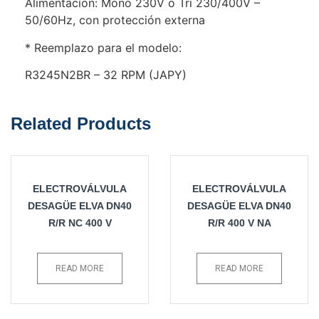
Alimentación: Mono 230V o Tri 230/400V –
50/60Hz, con protección externa
* Reemplazo para el modelo:
R3245N2BR – 32 RPM (JAPY)
Related Products
ELECTROVÁLVULA
ELECTROVÁLVULA
DESAGÜE ELVA DN40
DESAGÜE ELVA DN40
R/R NC 400 V
R/R 400 V NA
READ MORE
READ MORE